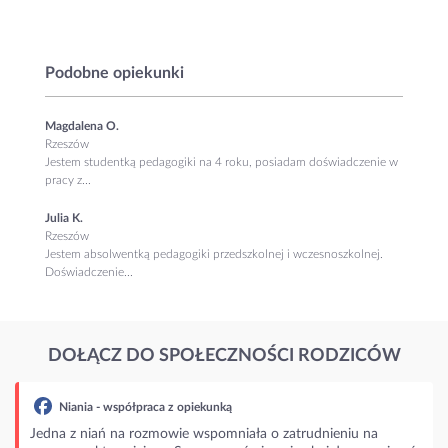
Podobne opiekunki
Magdalena O.
Rzeszów
Jestem studentką pedagogiki na 4 roku, posiadam doświadczenie w
pracy z...
Julia K.
Rzeszów
Jestem absolwentką pedagogiki przedszkolnej i wczesnoszkolnej.
Doświadczenie...
DOŁĄCZ DO SPOŁECZNOŚCI RODZICÓW
Niania - współpraca z opiekunką
Jedna z niań na rozmowie wspomniała o zatrudnieniu na