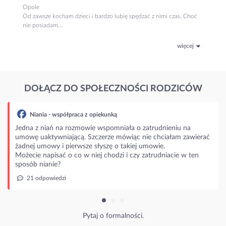
Opole
Od zawsze kocham dzieci i bardzo lubię spędzać z nimi czas. Choć
nie posiadam...
więcej
DOŁĄCZ DO SPOŁECZNOŚCI RODZICÓW
łpraca z opiekunką
 rozmowie wspomniała o zatrudnieniu na
jącą. Szczerze mówiąc nie chciałam zawierać
ierwsze słyszę o takiej umowie.
o co w niej chodzi i czy zatrudniacie w ten
Pytaj o formalności.