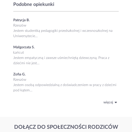
Podobne opiekunki
Patrycja B.
Rzeszów
Jestem studentką pedagogiki przedszkolnej i wczesnoszkolnej na
Uniwersytecie...
Małgorzata S.
Łańcut
Jestem empatyczną i zawsze uśmiechniętą dziewczyną. Praca z
dziećmi nie jest...
Zofia G.
Rzeszów
Jestem osobą odpowiedzialną z doświadczeniem w pracy z dziećmi
pod kątem...
więcej
DOŁĄCZ DO SPOŁECZNOŚCI RODZICÓW