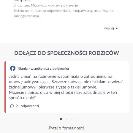
Bilcza, gm. Morawica, woj. świętokrzyskie
Jestem osobą bardzo odpowiedzialną, empatyczną, troskliwą, do
każdego zadania...
więcej
DOŁĄCZ DO SPOŁECZNOŚCI RODZICÓW
spółpraca z opiekunką
 na rozmowie wspomniała o zatrudnieniu na
niającą. Szczerze mówiąc nie chciałam zawierać
i pierwsze słyszę o takiej umowie.
ać o co w niej chodzi i czy zatrudniacie w ten
?
dzi
Pytaj o formalności.