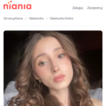
Zaloguj
Zarejestruj
Strona główna
Opiekunka
Opiekunka Kielce