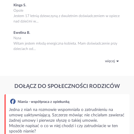
Kinga S.
Opole
Jestem 17 letnią dziewczyną z dwuletnim doświadczeniem w opiece
nad dziećmi w...
Ewelina B.
Nysa
Witam jestem młodą energiczna kobieta. Mam doświadczenie przy
dzieciach od...
więcej
DOŁĄCZ DO SPOŁECZNOŚCI RODZICÓW
Niania - współpraca z opiekunką
Jedna z niań na rozmowie wspomniała o zatrudnieniu na
umowę uaktywniającą. Szczerze mówiąc nie chciałam zawierać
żadnej umowy i pierwsze słyszę o takiej umowie.
Możecie napisać o co w niej chodzi i czy zatrudniacie w ten
sposób nianie?