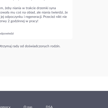
m, żeby niania w trakcie drzemki syna
owała mu coś na obiad, ale niania twierdzi, że
 jej odpoczynku i regeneracji. Przecież nikt nie
erwy 2 godzinnej w pracy!
odpowiedzi
trzymaj rady od doświadczonych rodzin.
pomocy
O nas
DSA