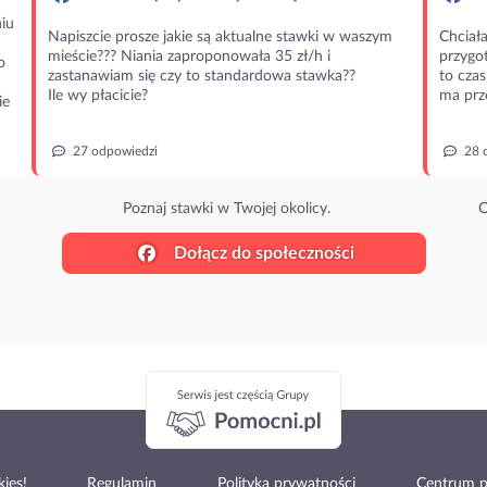
iu
Napiszcie prosze jakie są aktualne stawki w waszym
Chciała
mieście??? Niania zaproponowała 35 zł/h i
przygot
o
zastanawiam się czy to standardowa stawka??
to czas
Ile wy płacicie?
ma prz
ie
27 odpowiedzi
28 
Poznaj stawki w Twojej okolicy.
O
Dołącz do społeczności
ies!
Regulamin
Polityka prywatności
Centrum 