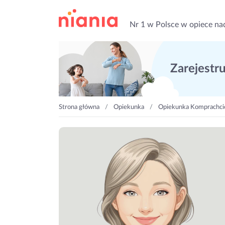
Nr 1 w Polsce w opiece na
Zarejestruj
Strona główna
Opiekunka
Opiekunka Komprachcice