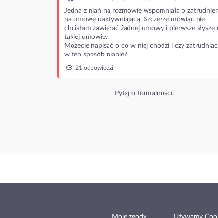
Jedna z niań na rozmowie wspomniała o zatrudnien
na umowę uaktywniającą. Szczerze mówiąc nie
chciałam zawierać żadnej umowy i pierwsze słyszę 
takiej umowie.
Możecie napisać o co w niej chodzi i czy zatrudniac
w ten sposób nianie?
21 odpowiedzi
Pytaj o formalności.
Moje zgody
Używamy Cook