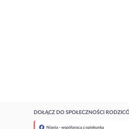
DOŁĄCZ DO SPOŁECZNOŚCI RODZIC
Niania - współpraca z opiekunką