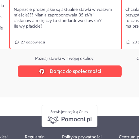
iu
Napiszcie prosze jakie są aktualne stawki w waszym
Chciała
mieście??? Niania zaproponowała 35 zł/h i
przygot
o
zastanawiam się czy to standardowa stawka??
to czas
Ile wy płacicie?
ma prz
ie
27 odpowiedzi
28 
Poznaj stawki w Twojej okolicy.
O
Dołącz do społeczności
ies!
Regulamin
Polityka prywatności
Centrum 