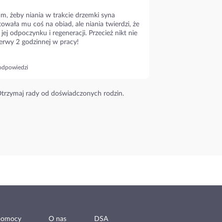
m, żeby niania w trakcie drzemki syna
owała mu coś na obiad, ale niania twierdzi, że
 jej odpoczynku i regeneracji. Przecież nikt nie
erwy 2 godzinnej w pracy!
odpowiedzi
trzymaj rady od doświadczonych rodzin.
pomocy
O nas
DSA