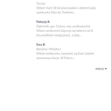
Tyczyn
Witam mam 58 lat pracowałam z dziećmi jako
opiekunka kilka lat. Świetnie...
Patrycja R.
Dąbrówki, gm. Czarna, woj. podkarpackie
Witam serdecznie! Zajmuje się dziećmi od 8
lat,uwielbiam swoją pracę . Lubię...
Ewa B.
Rzeszów, Mieszka I
Witam serdecznie, nazywam się Ewa i jestem
zawodową niania. W Polsce...
więcej