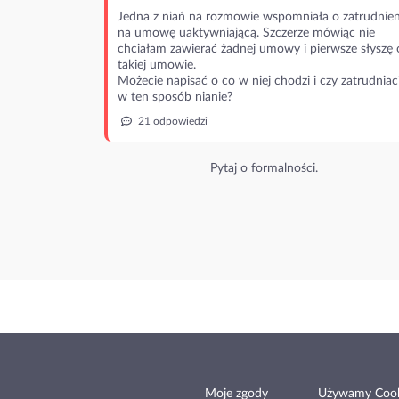
Jedna z niań na rozmowie wspomniała o zatrudnien
na umowę uaktywniającą. Szczerze mówiąc nie
chciałam zawierać żadnej umowy i pierwsze słyszę 
takiej umowie.
Możecie napisać o co w niej chodzi i czy zatrudniac
w ten sposób nianie?
21 odpowiedzi
Pytaj o formalności.
Moje zgody
Używamy Cook