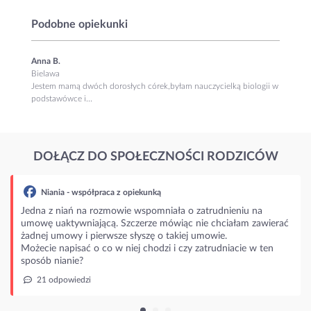
Podobne opiekunki
Anna B.
Bielawa
Jestem mamą dwóch dorosłych córek,byłam nauczycielką biologii w
podstawówce i...
DOŁĄCZ DO SPOŁECZNOŚCI RODZICÓW
Niania - współpraca z opiekunką
Jedna z niań na rozmowie wspomniała o zatrudnieniu na
umowę uaktywniającą. Szczerze mówiąc nie chciałam zawierać
żadnej umowy i pierwsze słyszę o takiej umowie.
Możecie napisać o co w niej chodzi i czy zatrudniacie w ten
sposób nianie?
21 odpowiedzi