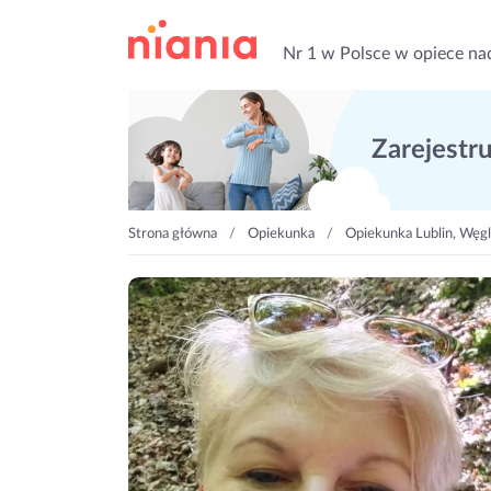
Nr 1 w Polsce w opiece na
Zarejestruj
Strona główna
Opiekunka
Opiekunka Lublin, Węg