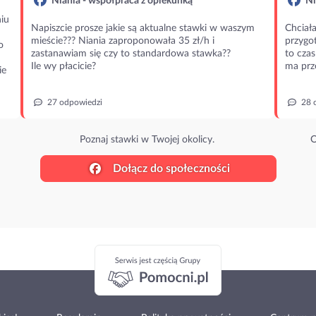
Niania - współpraca z opiekunką
Ni
iu
Napiszcie prosze jakie są aktualne stawki w waszym
Chciała
mieście??? Niania zaproponowała 35 zł/h i
przygot
o
zastanawiam się czy to standardowa stawka??
to czas
Ile wy płacicie?
ma prz
ie
27 odpowiedzi
28 
Poznaj stawki w Twojej okolicy.
O
Dołącz do społeczności