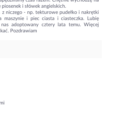
spędziliśmy czas razem. Chętnie wychodzę na
 piosenek i słówek angielskich.
ś z niczego - np. tekturowe pudełko i nakrętki
aszynie i piec ciasta i ciasteczka. Lubię
 nas adoptowany cztery lata temu. Więcej
tkać. Pozdrawiam
mi