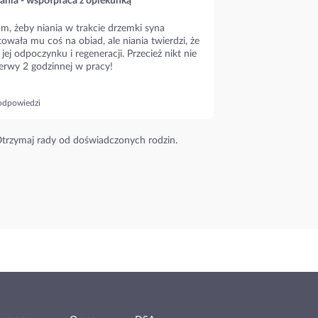
ania - współpraca z opiekunką
m, żeby niania w trakcie drzemki syna
owała mu coś na obiad, ale niania twierdzi, że
 jej odpoczynku i regeneracji. Przecież nikt nie
erwy 2 godzinnej w pracy!
odpowiedzi
trzymaj rady od doświadczonych rodzin.