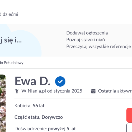
d dziećmi
Dodawaj ogłoszenia
 się i...
Poznaj stawki niań
Przeczytaj wszystkie referencje
lin Południowy
Ewa D.
W Niania.pl od
stycznia 2025
Ostatnia aktywn
Kobieta,
56 lat
Część etatu, Dorywczo
Doświadczenie:
powyżej 5 lat