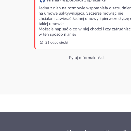
Niania - współpraca z opiekunką
Jedna z niań na rozmowie wspomniała o zatrudnien
na umowę uaktywniającą. Szczerze mówiąc nie
chciałam zawierać żadnej umowy i pierwsze słyszę 
takiej umowie.
Możecie napisać o co w niej chodzi i czy zatrudniac
w ten sposób nianie?
21 odpowiedzi
Pytaj o formalności.