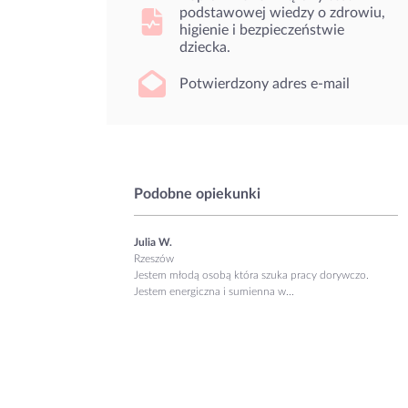
podstawowej wiedzy o zdrowiu,
higienie i bezpieczeństwie
dziecka.
Potwierdzony adres e-mail
Podobne opiekunki
Julia W.
Rzeszów
Jestem młodą osobą która szuka pracy dorywczo.
Jestem energiczna i sumienna w...