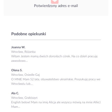
Potwierdzony adres e-mail
Podobne opiekunki
Joanna W.
Wrocław, Różanka
Witam Jestem mamą dwóch dorosłych córek. Na co dzień pracuję
zawodowo...
Olena S.
Wrocław, Osiedle Gaj
O MNIE Mam 52 lata, obywatelstwo ukraińskie. Poszukuję pracy we
Wrocławiu lub...
Ala C.
Wrocław, Grabiszyn
English below! Mam na imię Alicja ale wszyscy mówią na mnie Allie:)
Mam...