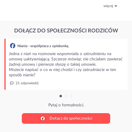
więcej
DOŁĄCZ DO SPOŁECZNOŚCI RODZICÓW
ania - współpraca z opiekunką
 z niań na rozmowie wspomniała o zatrudnieniu na
 uaktywniającą. Szczerze mówiąc nie chciałam zawierać
j umowy i pierwsze słyszę o takiej umowie.
ie napisać o co w niej chodzi i czy zatrudniacie w ten
b nianie?
 odpowiedzi
Pytaj o formalności.
Dołącz do społeczności