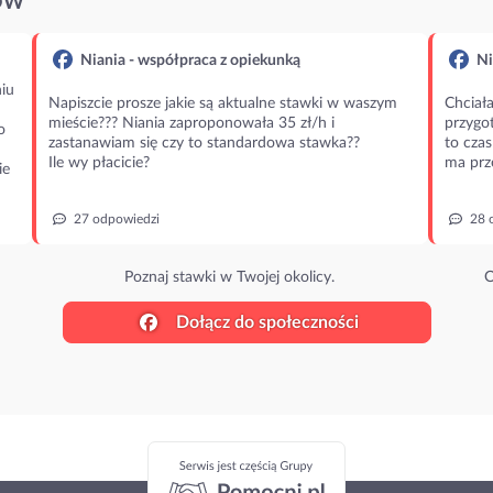
ÓW
Niania - współpraca z opiekunką
Ni
iu
Napiszcie prosze jakie są aktualne stawki w waszym
Chciała
mieście??? Niania zaproponowała 35 zł/h i
przygot
o
zastanawiam się czy to standardowa stawka??
to czas
Ile wy płacicie?
ma prz
ie
27 odpowiedzi
28 
Poznaj stawki w Twojej okolicy.
O
Dołącz do społeczności