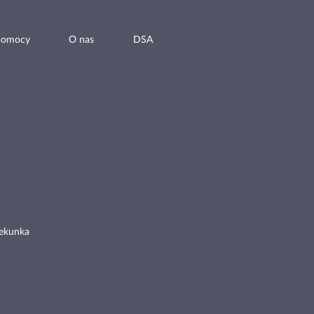
pomocy
O nas
DSA
ekunka