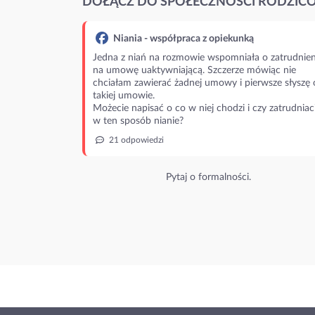
DOŁĄCZ DO SPOŁECZNOŚCI RODZIC
Niania - współpraca z opiekunką
Jedna z niań na rozmowie wspomniała o zatrudnien
na umowę uaktywniającą. Szczerze mówiąc nie
chciałam zawierać żadnej umowy i pierwsze słyszę 
takiej umowie.
Możecie napisać o co w niej chodzi i czy zatrudniac
w ten sposób nianie?
21 odpowiedzi
Pytaj o formalności.