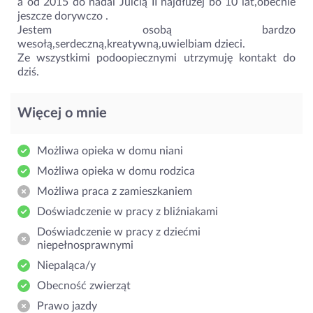
a od 2015 do nadal Julcią II najdłużej bo 10 lat,obecnie
jeszcze dorywczo .
Jestem osobą bardzo
wesołą,serdeczną,kreatywną,uwielbiam dzieci.
Ze wszystkimi podoopiecznymi utrzymuję kontakt do
dziś.
Więcej o mnie
Możliwa opieka w domu niani
Możliwa opieka w domu rodzica
Możliwa praca z zamieszkaniem
Doświadczenie w pracy z bliźniakami
Doświadczenie w pracy z dziećmi
niepełnosprawnymi
Niepaląca/y
Obecność zwierząt
Prawo jazdy