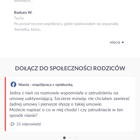
dorosłych...
Barbara W.
Tychy
Po ponad rocznej współpracy, gdzie opiekowałam się wspaniałą
dwulatką, która...
więcej
DOŁĄCZ DO SPOŁECZNOŚCI RODZICÓW
unką
pomniała o zatrudnieniu na
rze mówiąc nie chciałam zawierać
zę o takiej umowie.
hodzi i czy zatrudniacie w ten