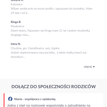
Katowice
Witam serdecznie na moim profilu i zapraszam do kontaktu. Mam
24 lata i od 6...
Kinga B.
Mysłowice
Dzień dobry, Nazywam się Kinga mam 21 lat i jestem studentką
drugiego roku...
Irena N.
Chudów, gm. Gierałtowice, woj. śląskie
Jestem dyplomowana nauczycielką , a także matką trzech już
dorosłych...
więcej
DOŁĄCZ DO SPOŁECZNOŚCI RODZICÓW
unką
pomniała o zatrudnieniu na