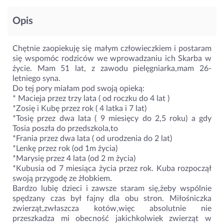
Opis
Chętnie zaopiekuję się małym człowieczkiem i postaram
się wspomóc rodziców we wprowadzaniu ich Skarba w
życie. Mam 51 lat, z zawodu pielęgniarka,mam 26-
letniego syna.
Do tej pory miałam pod swoją opieką:
* Macieja przez trzy lata ( od roczku do 4 lat )
*Zosię i Kubę przez rok ( 4 latka i 7 lat)
*Tosię przez dwa lata ( 9 miesięcy do 2,5 roku) a gdy
Tosia poszła do przedszkola,to
*Frania przez dwa lata ( od urodzenia do 2 lat)
*Lenkę przez rok (od 1m życia)
*Marysię przez 4 lata (od 2 m życia)
*Kubusia od 7 miesiąca życia przez rok. Kuba rozpoczął
swoją przygodę ze żłobkiem.
Bardzo lubię dzieci i zawsze staram się,żeby wspólnie
spędzany czas był fajny dla obu stron. Miłośniczka
zwierząt,zwłaszcza kotów,więc absolutnie nie
przeszkadza mi obecność jakichkolwiek zwierząt w