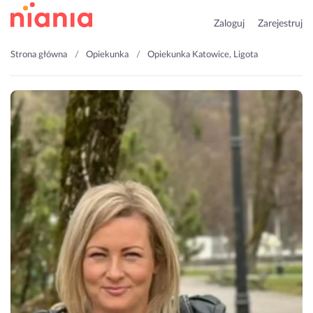
Zaloguj
Zarejestruj
Strona główna
Opiekunka
Opiekunka Katowice, Ligota