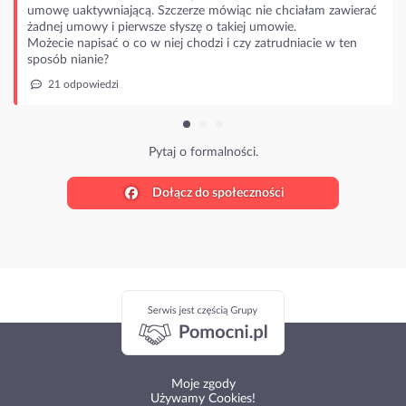
rze mówiąc nie chciałam zawierać
zę o takiej umowie.
hodzi i czy zatrudniacie w ten
 formalności.
Dołącz do społeczności
Moje zgody
Używamy Cookies!