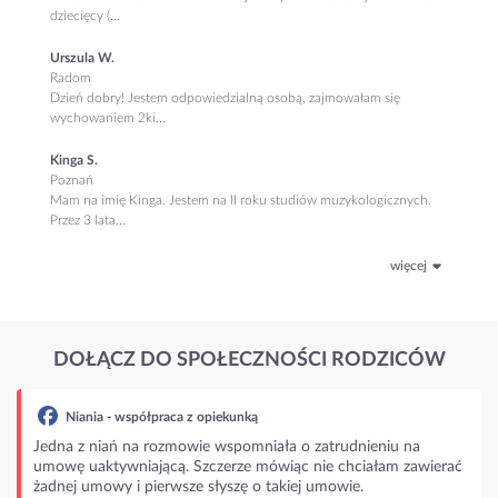
dziecięcy (...
Urszula W.
Radom
Dzień dobry! Jestem odpowiedzialną osobą, zajmowałam się
wychowaniem 2ki...
Kinga S.
Poznań
Mam na imię Kinga. Jestem na II roku studiów muzykologicznych.
Przez 3 lata...
więcej
DOŁĄCZ DO SPOŁECZNOŚCI RODZICÓW
Niania - współpraca z opiekunką
na z niań na rozmowie wspomniała o zatrudnieniu na
wę uaktywniającą. Szczerze mówiąc nie chciałam zawierać
nej umowy i pierwsze słyszę o takiej umowie.