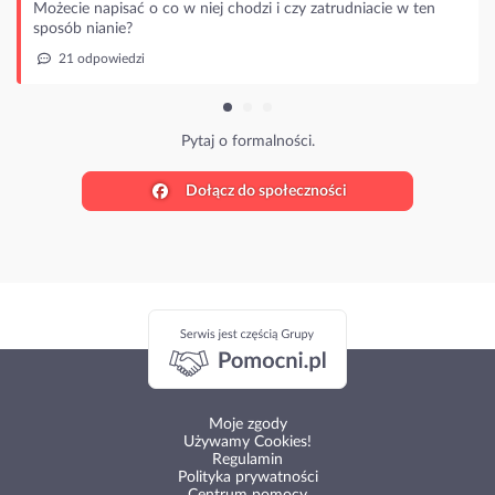
ecie napisać o co w niej chodzi i czy zatrudniacie w ten
sób nianie?
21 odpowiedzi
Pytaj o formalności.
Dołącz do społeczności
Moje zgody
Używamy Cookies!
Regulamin
Polityka prywatności
Centrum pomocy