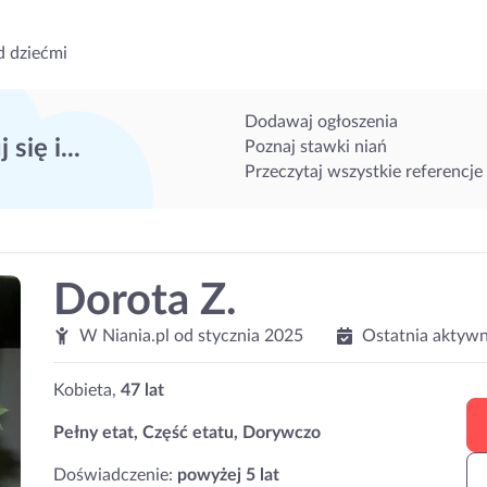
d dziećmi
Dodawaj ogłoszenia
 się i...
Poznaj stawki niań
Przeczytaj wszystkie referencje
Dorota Z.
W Niania.pl od
stycznia 2025
Ostatnia aktywn
Kobieta,
47 lat
Pełny etat, Część etatu, Dorywczo
Doświadczenie:
powyżej 5 lat