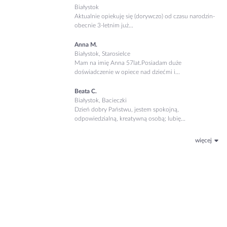
Białystok
Aktualnie opiekuję się (dorywczo) od czasu narodzin-
obecnie 3-letnim już...
Anna M.
Białystok, Starosielce
Mam na imię Anna 57lat.Posiadam duże
doświadczenie w opiece nad dziećmi i...
Beata C.
Białystok, Bacieczki
Dzień dobry Państwu, jestem spokojną,
odpowiedzialną, kreatywną osobą; lubię...
więcej