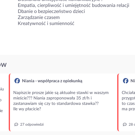
Empatia, cierpliwość i umiejętność budowania relacji
Dbanie o bezpieczeństwo dzieci
Zarządzanie czasem
Kreatywność i sumienność
ÓW
Niania - współpraca z opiekunką
Ni
iu
Napiszcie prosze jakie są aktualne stawki w waszym
Chciała
mieście??? Niania zaproponowała 35 zł/h i
przygot
o
zastanawiam się czy to standardowa stawka??
to czas
Ile wy płacicie?
ma prz
ie
27 odpowiedzi
28 