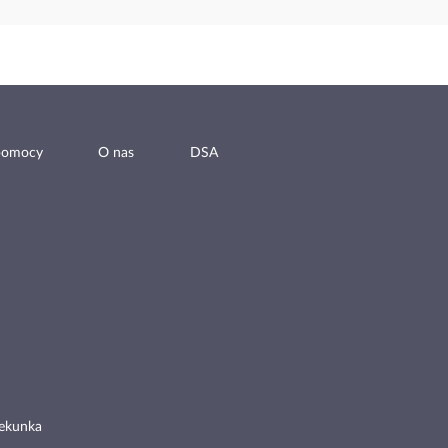
pomocy
O nas
DSA
ekunka