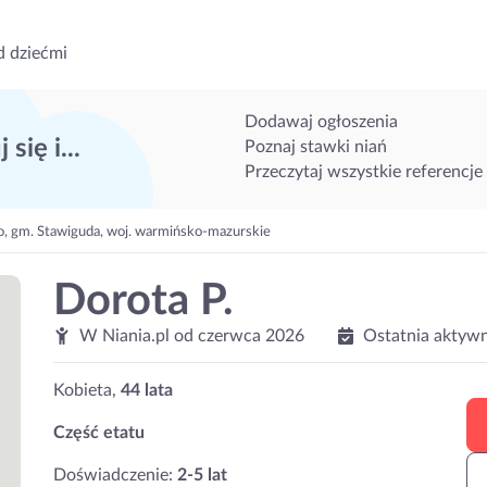
d dziećmi
Dodawaj ogłoszenia
 się i...
Poznaj stawki niań
Przeczytaj wszystkie referencje
 gm. Stawiguda, woj. warmińsko-mazurskie
Dorota P.
W Niania.pl od
czerwca 2026
Ostatnia aktyw
Kobieta,
44 lata
Część etatu
Doświadczenie:
2-5 lat