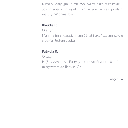
Klebark Mały, gm. Purda, woj. warmińsko-mazurskie
Jestem absolwentką VLO w Olsztynie, w maju pisałam
matury. W przyszłości...
Klaudia P.
Olsztyn
Mam na imię Klaudia, mam 18 lat i ukończyłam szkołę
średnią. Jestem osobą...
Patrycja R.
Olsztyn
Hej! Nazywam się Patrycja, mam skończone 18 lat i
uczęszczam do liceum. Od...
więcej