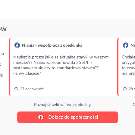
ÓW
Niania - współpraca z opiekunką
Ni
iu
Napiszcie prosze jakie są aktualne stawki w waszym
Chciała
mieście??? Niania zaproponowała 35 zł/h i
przygot
o
zastanawiam się czy to standardowa stawka??
to czas
Ile wy płacicie?
ma prz
ie
27 odpowiedzi
28 
Poznaj stawki w Twojej okolicy.
O
Dołącz do społeczności