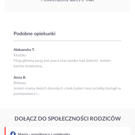
Podobne opiekunki
Aleksandra T.
Kłodzko
Moją główną pasją jest praca oraz opieka nad dziećmi. Jestem
bardzo kreatywną...
Anna B.
Bielawa
Jestem mamą dwóch dorosłych córek,byłam nauczycielką biologii w
podstawówce i...
DOŁĄCZ DO SPOŁECZNOŚCI RODZICÓW
Niania - współpraca z opiekunką