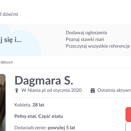
d dziećmi
Dodawaj ogłoszenia
 się i...
Poznaj stawki niań
Przeczytaj wszystkie referencje
abiszyn
Dagmara S.
W Niania.pl od
stycznia 2020
Ostatnia aktywn
Kobieta,
28 lat
Pełny etat, Część etatu
Doświadczenie:
powyżej 5 lat