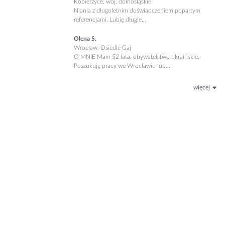
Kobierzyce, woj. dolnośląskie
Niania z długoletnim doświadczeniem popartym
referencjami. Lubię długie...
Olena S.
Wrocław, Osiedle Gaj
O MNIE Mam 52 lata, obywatelstwo ukraińskie.
Poszukuję pracy we Wrocławiu lub...
więcej