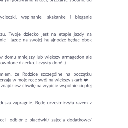
lnym gotowaniu łakoci, przetarte spodnie od
ieczki, wspinanie, skakanke i bieganie
zu. Twoje dziecko jest na etapie jazdy na
nie i jazdę na swojej hulajnodze będąc obok
y w domu mniejszy lub większy armagedon ale
wolone dziecko. I czysty dom! :)
miem, że Rodzice szczególne na początku
erzają w moje ręce swój największy skarb ❤️
a znajdziesz chwilę na wypicie wspólnie ciepłej
usza zapragnie. Będę uczestniczyła razem z
ieci- odbiór z placówki/ zajęcia dodatkowe/