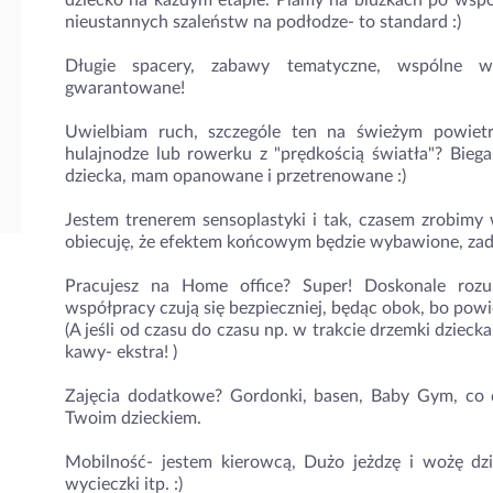
dziecko na każdym etapie. Plamy na bluzkach po wspó
nieustannych szaleństw na podłodze- to standard :)
Długie spacery, zabawy tematyczne, wspólne wyc
gwarantowane!
Uwielbiam ruch, szczególe ten na świeżym powietr
hulajnodze lub rowerku z "prędkością światła"? Biega
dziecka, mam opanowane i przetrenowane :)
Jestem trenerem sensoplastyki i tak, czasem zrobim
obiecuję, że efektem końcowym będzie wybawione, zado
Pracujesz na Home office? Super! Doskonale rozu
współpracy czują się bezpieczniej, będąc obok, bo powi
(A jeśli od czasu do czasu np. w trakcie drzemki dzieck
kawy- ekstra! )
Zajęcia dodatkowe? Gordonki, basen, Baby Gym, co d
Twoim dzieckiem.
️Mobilność- jestem kierowcą, Dużo jeżdzę i wożę dz
wycieczki itp. :)