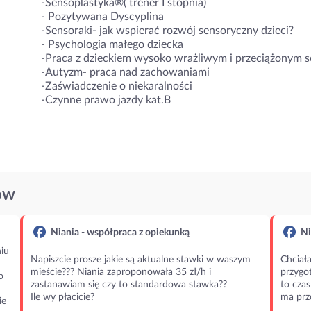
-Sensoplastyka®( trener I stopnia)
- Pozytywana Dyscyplina
-Sensoraki- jak wspierać rozwój sensoryczny dzieci?
- Psychologia małego dziecka
-Praca z dzieckiem wysoko wrażliwym i przeciążonym s
-Autyzm- praca nad zachowaniami
-Zaświadczenie o niekaralności
-Czynne prawo jazdy kat.B
ÓW
Niania - współpraca z opiekunką
Ni
iu
Napiszcie prosze jakie są aktualne stawki w waszym
Chciała
mieście??? Niania zaproponowała 35 zł/h i
przygot
o
zastanawiam się czy to standardowa stawka??
to czas
Ile wy płacicie?
ma prz
ie