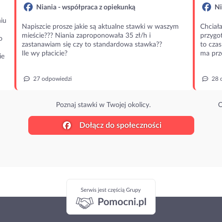
Niania - współpraca z opiekunką
Ni
iu
Napiszcie prosze jakie są aktualne stawki w waszym
Chciała
mieście??? Niania zaproponowała 35 zł/h i
przygot
o
zastanawiam się czy to standardowa stawka??
to czas
Ile wy płacicie?
ma prz
ie
27 odpowiedzi
28 
Poznaj stawki w Twojej okolicy.
O
Dołącz do społeczności