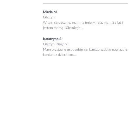
Mirela M.
Olsztyn
Witam serdecznie, mam na imię Mirela, mam 35 lat i
jestem mamą 10letniego...
Katarzyna S.
Olsztyn, Nagórki
Mam przyjazne usposobienie, bardzo szybko nawiązuję
kontakt z dzieckiem....