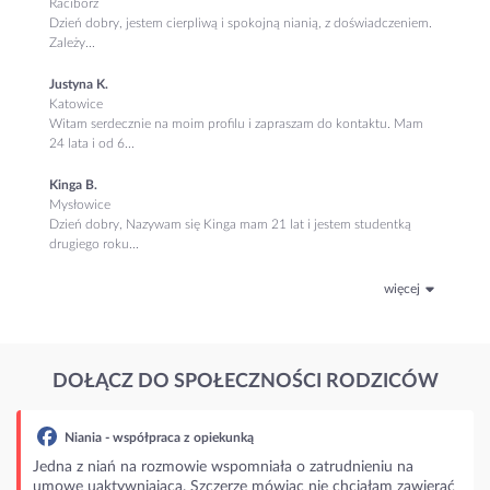
Racibórz
Dzień dobry, jestem cierpliwą i spokojną nianią, z doświadczeniem.
Zależy...
Justyna K.
Katowice
Witam serdecznie na moim profilu i zapraszam do kontaktu. Mam
24 lata i od 6...
Kinga B.
Mysłowice
Dzień dobry, Nazywam się Kinga mam 21 lat i jestem studentką
drugiego roku...
więcej
DOŁĄCZ DO SPOŁECZNOŚCI RODZICÓW
rudnieniu na
chciałam zawierać