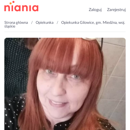
Zaloguj
Zarejestruj
Strona główna
Opiekunka
Opiekunka Gilowice, gm. Miedźna, woj.
śląskie