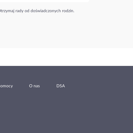
trzymaj rady od doświadczonych rodzin.
pomocy
O nas
DSA