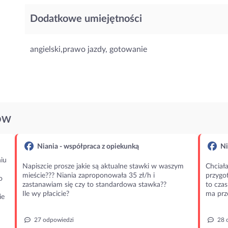
Dodatkowe umiejętności
angielski,prawo jazdy, gotowanie
ÓW
Niania - współpraca z opiekunką
Ni
iu
Napiszcie prosze jakie są aktualne stawki w waszym
Chciała
mieście??? Niania zaproponowała 35 zł/h i
przygot
o
zastanawiam się czy to standardowa stawka??
to czas
Ile wy płacicie?
ma prz
ie
27 odpowiedzi
28 