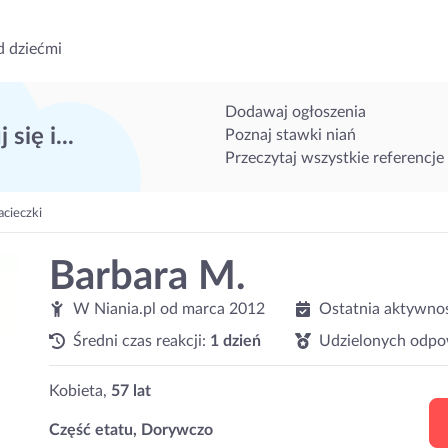
d dziećmi
Dodawaj ogłoszenia
 się i...
Poznaj stawki niań
Przeczytaj wszystkie referencje
acieczki
Barbara M.
W Niania.pl od
marca 2012
Ostatnia aktywno
Średni czas reakcji:
1 dzień
Udzielonych odpo
Kobieta,
57 lat
Część etatu, Dorywczo