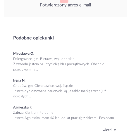
Potwierdzony adres e-mail
Podobne opiekunki
Mirosława O.
Dziergowice, gm. Bierawa, woj. opolskie
Z zawodu jestem nauczycielką klas początkowych. Obecnie
przebywam na...
Irena N.
Chudów, gm. Gierałtowice, woj. śląskie
Jestem dyplomowana nauczycielką , a także matką trzech już
dorosłych...
Agnieszka F.
Zabrze, Centrum Południe
Jestem Agnieszka, mam 40 lat i od lat pracuję z dziećmi. Posiadam...
więcej