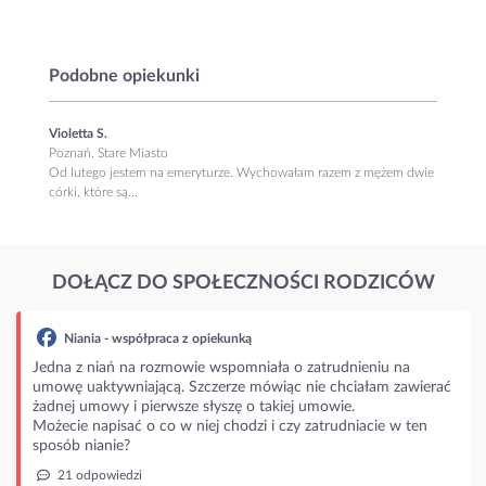
Podobne opiekunki
Violetta S.
Poznań, Stare Miasto
Od lutego jestem na emeryturze. Wychowałam razem z mężem dwie
córki, które są...
DOŁĄCZ DO SPOŁECZNOŚCI RODZICÓW
spółpraca z opiekunką
 na rozmowie wspomniała o zatrudnieniu na
niającą. Szczerze mówiąc nie chciałam zawierać
i pierwsze słyszę o takiej umowie.
ać o co w niej chodzi i czy zatrudniacie w ten
?
dzi