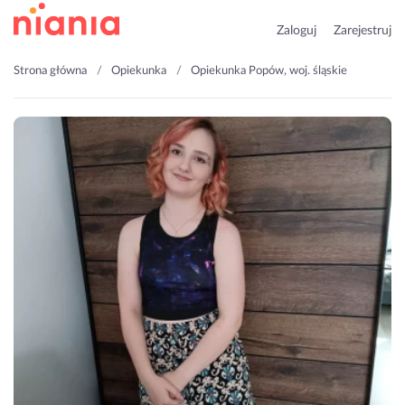
Zaloguj
Zarejestruj
Strona główna
Opiekunka
Opiekunka Popów, woj. śląskie