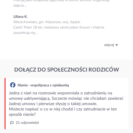
zajęcia...
Liliana K.
Wierzchowisko, gm. Mykanów, woj. śląskie
Cześć! Mam 18 lat, niedawno ukończyłam liceum i chętnie
zaopiekuję się...
więcej
DOŁĄCZ DO SPOŁECZNOŚCI RODZICÓW
- współpraca z opiekunką
ań na rozmowie wspomniała o zatrudnieniu na
ywniającą. Szczerze mówiąc nie chciałam zawierać
wy i pierwsze słyszę o takiej umowie.
pisać o co w niej chodzi i czy zatrudniacie w ten
nie?
wiedzi