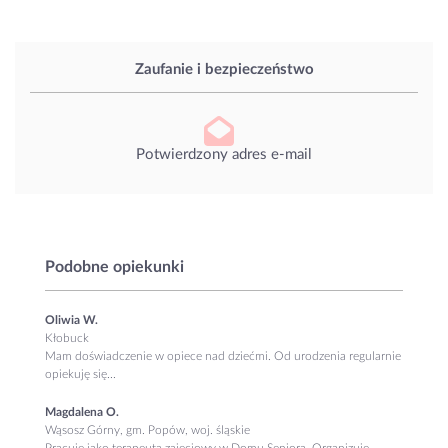
Zaufanie i bezpieczeństwo
Potwierdzony adres e-mail
Podobne opiekunki
Oliwia W.
Kłobuck
Mam doświadczenie w opiece nad dziećmi. Od urodzenia regularnie
opiekuję się...
Magdalena O.
Wąsosz Górny, gm. Popów, woj. śląskie
Pracuję jako terapeuta zajęciowy w Domu Seniora. Organizuję