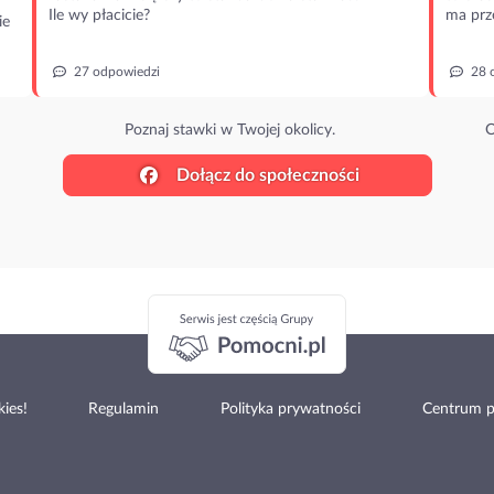
Ile wy płacicie?
ma prz
ie
27 odpowiedzi
28 
Poznaj stawki w Twojej okolicy.
O
Dołącz do społeczności
ies!
Regulamin
Polityka prywatności
Centrum 