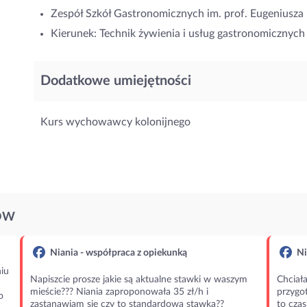
Zespół Szkół Gastronomicznych im. prof. Eugeniusza
Kierunek: Technik żywienia i usług gastronomicznych
Dodatkowe umiejętności
Kurs wychowawcy kolonijnego
ÓW
Niania - współpraca z opiekunką
Ni
iu
Napiszcie prosze jakie są aktualne stawki w waszym
Chciała
mieście??? Niania zaproponowała 35 zł/h i
przygot
o
zastanawiam się czy to standardowa stawka??
to czas