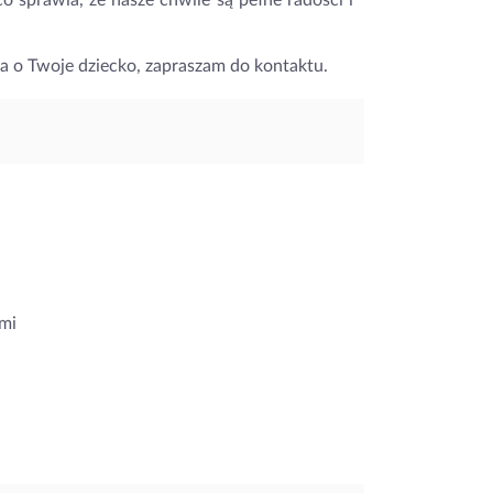
 sprawia, że nasze chwile są pełne radości i
dba o Twoje dziecko, zapraszam do kontaktu.
mi