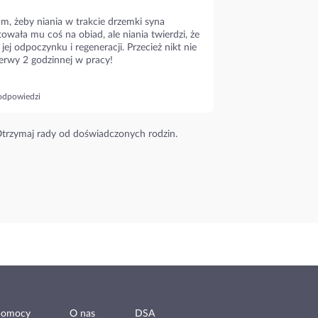
m, żeby niania w trakcie drzemki syna
owała mu coś na obiad, ale niania twierdzi, że
 jej odpoczynku i regeneracji. Przecież nikt nie
erwy 2 godzinnej w pracy!
odpowiedzi
trzymaj rady od doświadczonych rodzin.
pomocy
O nas
DSA