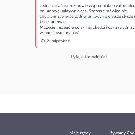
Jedna z niań na rozmowie wspomniała o zatrudnien
na umowę uaktywniającą. Szczerze mówiąc nie
chciałam zawierać żadnej umowy i pierwsze słyszę 
takiej umowie.
Możecie napisać o co w niej chodzi i czy zatrudniac
w ten sposób nianie?
21 odpowiedzi
Pytaj o formalności.
Moje zgody
Używamy Cook