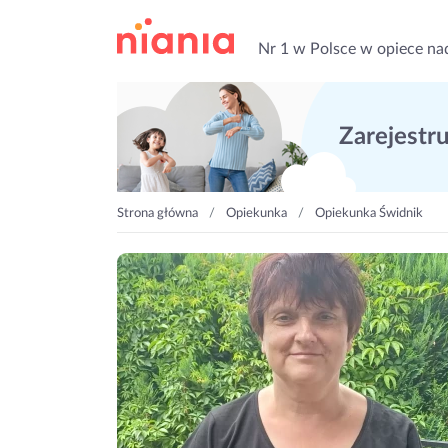
Nr 1 w Polsce w opiece na
Zarejestruj
Strona główna
Opiekunka
Opiekunka Świdnik