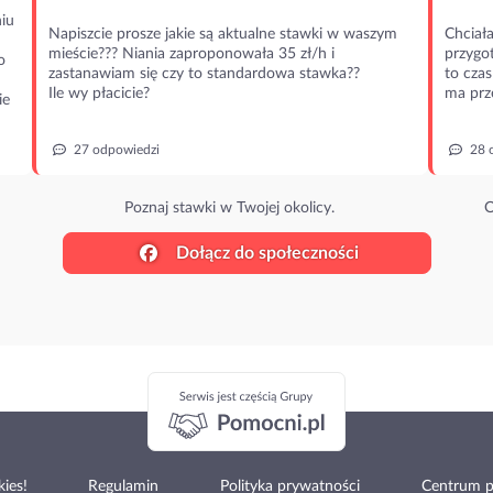
iu
Napiszcie prosze jakie są aktualne stawki w waszym
Chciała
mieście??? Niania zaproponowała 35 zł/h i
przygot
o
zastanawiam się czy to standardowa stawka??
to czas
Ile wy płacicie?
ma prz
ie
27 odpowiedzi
28 
Poznaj stawki w Twojej okolicy.
O
Dołącz do społeczności
ies!
Regulamin
Polityka prywatności
Centrum 