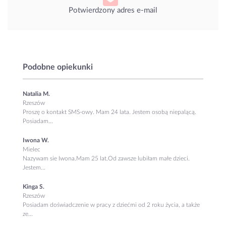
Potwierdzony adres e-mail
Podobne opiekunki
Natalia M.
Rzeszów
Proszę o kontakt SMS-owy. Mam 24 lata. Jestem osobą niepalącą.
Posiadam...
Iwona W.
Mielec
Nazywam sie Iwona.Mam 25 lat.Od zawsze lubiłam małe dzieci.
Jestem...
Kinga S.
Rzeszów
Posiadam doświadczenie w pracy z dziećmi od 2 roku życia, a także
ze...