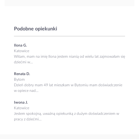
Podobne opiekunki
Ilona G.
Katowice
Witam, mam na imię Ilona jestem nianią od wielu lat zajmowałam się
dziećmi w...
Renata D.
Bytom
Dzień dobry mam 49 lat mieszkam w Bytomiu mam doświadczenie
w opiece nad...
Iwona J.
Katowice
Jestem spokojną, uważną opiekunką z dużym doświadczeniem w
pracy z dziećmi...