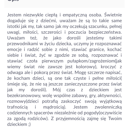
Jestem niezwykle ciepłą i empatyczną osoba. Świetnie
dogaduje się z dziećmi, uważam że są to takie same
istotki jak my, tak samo jak my oczekują szacunku, pełnej
uwagi, miłości, szczerości i poczucia bezpieczeństwa.
Uważam też, że jako dorośli jesteśmy takimi
przewodnikami w życiu dziecka, uczymy je rozpoznawać
emocje i radzić sobie z nimi, stawiać granice, kochać
siebie i świat, żyć w zgodzie ze sobą, rozpoznawać i
stawiać czoła pierwszym pułapkom/zagrożeniom(jak
wiemy świat nie zawsze jest kolorowy), kroczyć z
odwaga ale i pokorą przez świat. Mogę szczerze napisać,
że kocham dzieci, są one tak czyste i pełne miłości(
śmieje się, że nie są jeszcze zanieczyszczone przez świat
jak my dorośli). Mój czas z dzieckiem jest
bezekranowowy, wolę wspólne zabawy, gry, aktywności,
rozmowy(dzieci potrafią zaskoczyć swoją wyjątkową
trafnością i mądrością). Jestem zwolenniczką
codziennych spacerów niezależnie od pogody(oczywiście
za zgodą rodziców). Z przyjemnością zajmę się Twoim
dzieckiem ;)