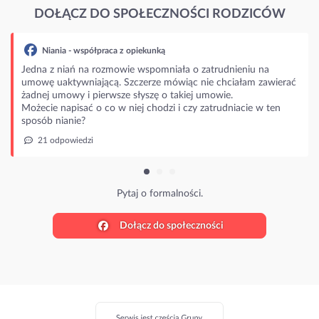
DOŁĄCZ DO SPOŁECZNOŚCI RODZICÓW
łpraca z opiekunką
 rozmowie wspomniała o zatrudnieniu na
jącą. Szczerze mówiąc nie chciałam zawierać
ierwsze słyszę o takiej umowie.
o co w niej chodzi i czy zatrudniacie w ten
Pytaj o formalności.
Dołącz do społeczności