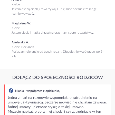
Kielce
Jestem osobą ciepłą i towarzyską. Lubię mieć poczucie że mogę
realnie wpływać...
Magdalena W.
Kielce
Jestem ciocią i matką chrzestną oraz mam sporo rodzeństwa...
Agnieszka A.
Kielce, Bocianek
Posiadam referencje od trzech rodzin. Długoletnie współprace, po 5-
7 lat....
DOŁĄCZ DO SPOŁECZNOŚCI RODZICÓW
Niania - współpraca z opiekunką
Jedna z niań na rozmowie wspomniała o zatrudnieniu na
umowę uaktywniającą. Szczerze mówiąc nie chciałam zawierać
żadnej umowy i pierwsze słyszę o takiej umowie.
Możecie napisać o co w niej chodzi i czy zatrudniacie w ten