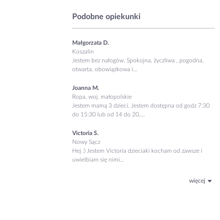
Podobne opiekunki
Małgorzata D.
Koszalin
Jestem bez nałogów. Spokojna, życzliwa , pogodna,
otwarta, obowiązkowa i...
Joanna M.
Ropa, woj. małopolskie
Jestem mamą 3 dzieci. Jestem dostępna od godz 7:30
do 15:30 lub od 14 do 20....
Victoria S.
Nowy Sącz
Hej :) Jestem Victoria dzieciaki kocham od zawsze i
uwielbiam się nimi...
więcej