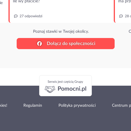
Ile wy płacicie?
ma prz
ie
27 odpowiedzi
28 
Poznaj stawki w Twojej okolicy.
O
Dołącz do społeczności
ies!
Regulamin
Polityka prywatności
Centrum 