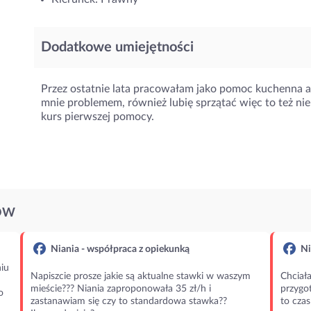
Dodatkowe umiejętności
Przez ostatnie lata pracowałam jako pomoc kuchenna a t
mnie problemem, również lubię sprzątać więc to też ni
kurs pierwszej pomocy.
ÓW
Niania - współpraca z opiekunką
Ni
iu
Napiszcie prosze jakie są aktualne stawki w waszym
Chciała
mieście??? Niania zaproponowała 35 zł/h i
przygot
o
zastanawiam się czy to standardowa stawka??
to czas