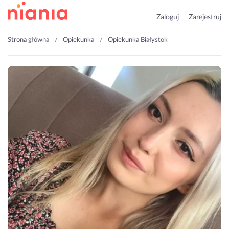
Zaloguj
Zarejestruj
Strona główna
Opiekunka
Opiekunka Białystok