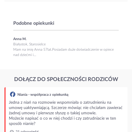
Podobne opiekunki
Anna M.
Białystok, Starosielce
Mam na imię Anna 57lat.Posiadam duże doświadczenie w opiece
nad dziećmi i...
DOŁĄCZ DO SPOŁECZNOŚCI RODZICÓW
spółpraca z opiekunką
 na rozmowie wspomniała o zatrudnieniu na
niającą. Szczerze mówiąc nie chciałam zawierać
i pierwsze słyszę o takiej umowie.
ać o co w niej chodzi i czy zatrudniacie w ten
?
dzi