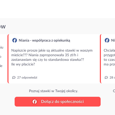
ÓW
Niania - współpraca z opiekunką
Ni
iu
Napiszcie prosze jakie są aktualne stawki w waszym
Chciała
mieście??? Niania zaproponowała 35 zł/h i
przygot
o
zastanawiam się czy to standardowa stawka??
to czas
Ile wy płacicie?
ma prz
ie
27 odpowiedzi
28 
Poznaj stawki w Twojej okolicy.
O
Dołącz do społeczności