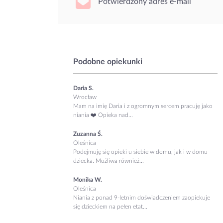
Potwierdzony adres e-mail
Podobne opiekunki
Daria S.
Wrocław
Mam na imię Daria i z ogromnym sercem pracuję jako
niania ❤️ Opieka nad...
Zuzanna Ś.
Oleśnica
Podejmuję się opieki u siebie w domu, jak i w domu
dziecka. Możliwa również...
Monika W.
Oleśnica
Niania z ponad 9-letnim doświadczeniem zaopiekuje
się dzieckiem na pełen etat...