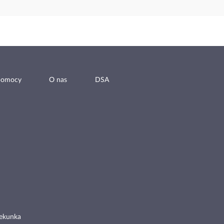
pomocy
O nas
DSA
ekunka