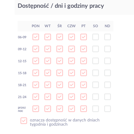
Dostępność / dni i godziny pracy
PON
WT
ŚR
CZW
PT
SO
ND
06-09
09-12
12-15
15-18
18-21
21-24
przez
noc
oznacza dostępność w danych dniach
tygodnia i godzinach