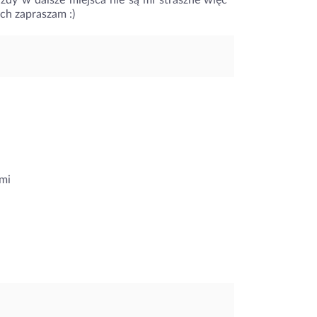
azdy w dalsze miejsca nie są mi straszne więc
ch zapraszam :)
mi