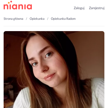
Zaloguj
Zarejestruj
Strona główna
Opiekunka
Opiekunka Radom