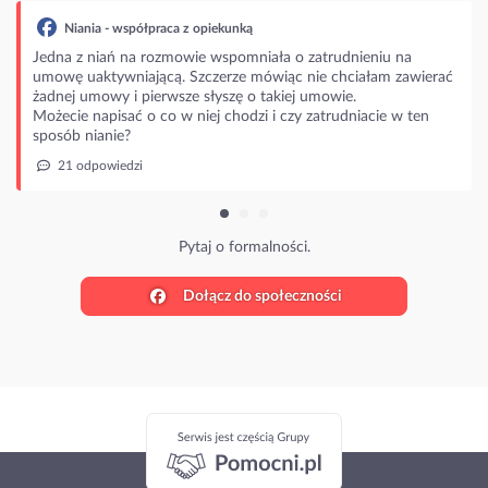
spółpraca z opiekunką
 na rozmowie wspomniała o zatrudnieniu na
niającą. Szczerze mówiąc nie chciałam zawierać
i pierwsze słyszę o takiej umowie.
ać o co w niej chodzi i czy zatrudniacie w ten
?
dzi
Pytaj o formalności.
Dołącz do społeczności