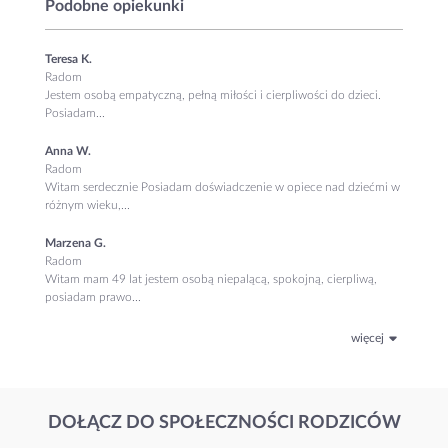
Podobne opiekunki
Teresa K.
Radom
Jestem osobą empatyczną, pełną miłości i cierpliwości do dzieci.
Posiadam...
Anna W.
Radom
Witam serdecznie Posiadam doświadczenie w opiece nad dziećmi w
różnym wieku,...
Marzena G.
Radom
Witam mam 49 lat jestem osobą niepalącą, spokojną, cierpliwą,
posiadam prawo...
więcej
DOŁĄCZ DO SPOŁECZNOŚCI RODZICÓW