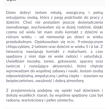
Dzien dobry! Jestem młodą, energiczną i pełną
entuzjazmu osobą, która z pasją podchodzi do pracy z
dziećmi. Choć nie posiadam jeszcze doświadczenia
zawodowego, wychowałam się w dużej rodzinie, dzięki
czemu od wielu lat mam stały kontakt z dziećmi w
różnym wieku – od niemowląt po dzieci w wieku
przedszkolnym. Opiekowałam się m.in. 9-miesięcznym
chłopczykiem, 2-latkiem oraz dziećmi w wieku 5 i 6 lat. Z
łatwością nawiązuję kontakt z maluchami, a czas
spędzony z nimi daje mi wiele radości i satysfakcji.
Uwielbiam muzykę, taniec, gotowanie, spacery oraz
twórcze i rozwijające aktywności, które chętnie
wprowadzam do wspólnej zabawy i nauki. Jestem osobą
odpowiedzialną, empatyczną i pełną ciepła – stawiam na
bezpieczeństwo, uważność i dobrą atmosferę.
Z przyjemnością podejmę się opieki nad dzieckiem i
dołożę wszelkich starań, by wspólnie spędzony czas był
radosny, wartościowy i pełen uśmiechu.