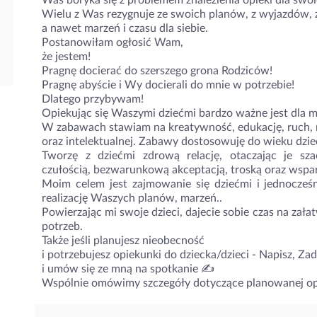
Was boryka się z problemem znalezienia opieki dla swo
Wielu z Was rezygnuje ze swoich planów, z wyjazdów, 
a nawet marzeń i czasu dla siebie.
Postanowiłam ogłosić Wam,
że jestem!
Pragnę docierać do szerszego grona Rodziców! ‍‍‍
Pragnę abyście i Wy docierali do mnie w potrzebie!
Dlatego przybywam!
Opiekując się Waszymi dziećmi bardzo ważne jest dla 
W zabawach stawiam na kreatywność, edukację, ruch, r
oraz intelektualnej. Zabawy dostosowuję do wieku dzie
Tworzę z dziećmi zdrową relację, otaczając je sz
czułością, bezwarunkową akceptacją, troską oraz wspar
Moim celem jest zajmowanie się dziećmi i jednocze
realizację Waszych planów, marzeń..
Powierzając mi swoje dzieci, dajecie sobie czas na za
potrzeb.
Także jeśli planujesz nieobecność
i potrzebujesz opiekunki do dziecka/dzieci - Napisz, Z
i umów się ze mną na spotkanie ✍️
Wspólnie omówimy szczegóły dotyczące planowanej op