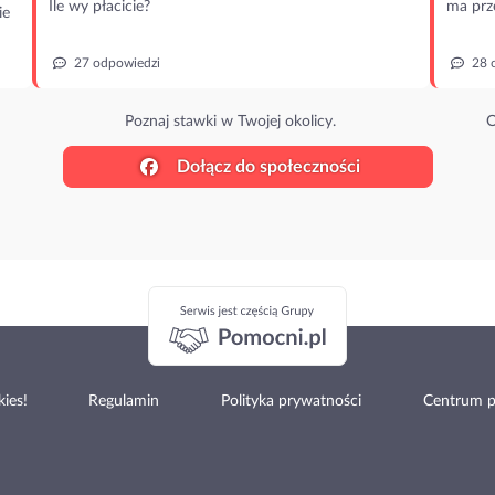
Ile wy płacicie?
ma prz
ie
27 odpowiedzi
28 
Poznaj stawki w Twojej okolicy.
O
Dołącz do społeczności
ies!
Regulamin
Polityka prywatności
Centrum 