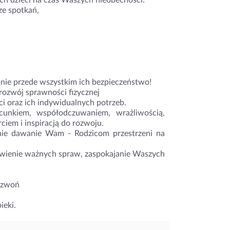
ich dzieci na czas Waszych nieobecności.
ze spotkań,
mnie przede wszystkim ich bezpieczeństwo!
ozwój sprawności fizycznej
ci oraz ich indywidualnych potrzeb.
acunkiem, współodczuwaniem, wrażliwością,
ciem i inspiracją do rozwoju.
śnie dawanie Wam - Rodzicom przestrzeni na
łatwienie ważnych spraw, zaspokajanie Waszych
adzwoń
ieki.