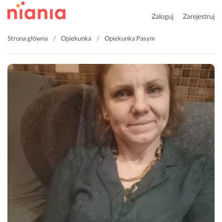
Zaloguj
Zarejestruj
Strona główna
Opiekunka
Opiekunka Pasym